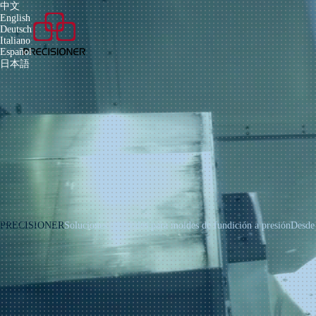
中文
English
Deutsch
Italiano
Español
日本語
PRECISIONER
Soluciones integrales para moldes de fundición a presión
Desde