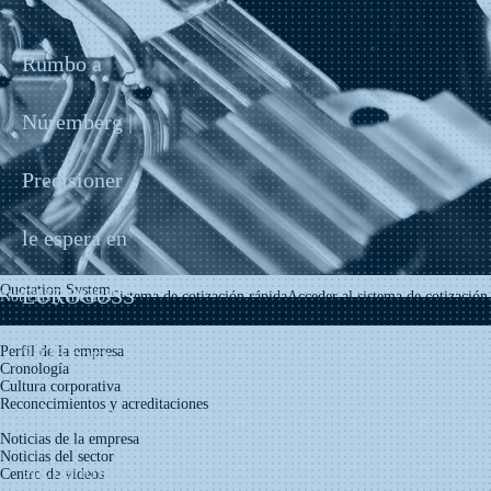
Rumbo a
Núremberg |
Precisioner
le espera en
Quotation System
EUROGUSS
Noticias y medios
Sistema de cotización rápida
Acceder al sistema de cotización
Presentación del grupo
2026 para
Perfil de la empresa
Cronología
Cultura corporativa
Reconocimientos y acreditaciones
celebrar un
Noticias y medios
Noticias de la empresa
Noticias del sector
encuentro
Centro de videos