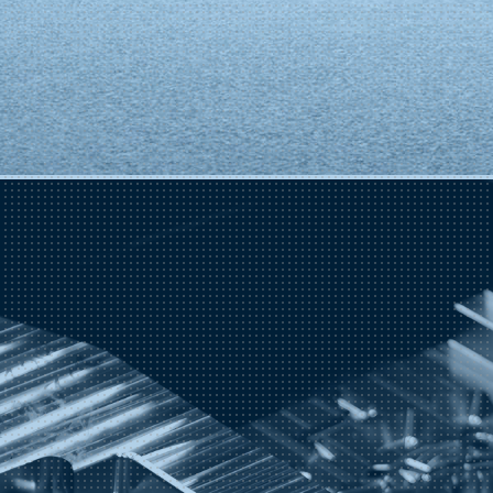
a fabricación de moldes de fundición a presión para aleaciones de aluminio, mag
es de fundición a presión, troqueles de recorte complementarios, moldes para pr
des y piezas de fundición a presión hasta la producción de lotes pequeños, así 
600
T
Tonelaje máximo compatible con las máquinas de fundición a presión
Ver 