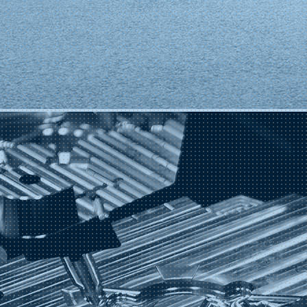
Acerca de nosotros
Shenzhen Precisioner Diecasting Mold Co., Ltd. se especializa en el diseño y l
Nuestros servicios integrales para moldes de fundición a presión incluyen: mold
posicionamiento.
Asimismo, ofrecemos una cartera de servicios que abarca desde el diseño de mol
pruebas profesionales de moldes.
160
+
Profesionales técnicos
6000
+
Más de 6000 moldes de fundición a presión
6